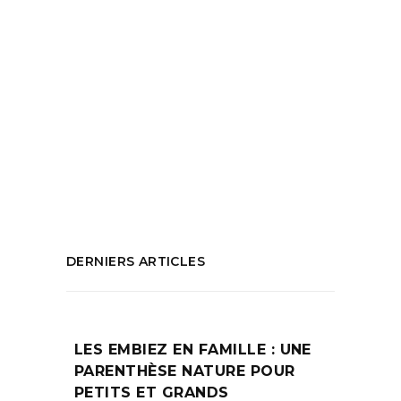
Aix en provence
,
Bonnes adresses Aix en
Provence
,
Hôtel Boyer d'Éguilles
,
librairie
,
librairie authentique
,
lieu à visiter
,
monument historique
,
Ou acheter des
livres
,
Ou dejeuner à Aix en Provence
,
Ou
prendre un café à Aix en provence
,
Que
faire à Aix en Provence
,
Restau Librairie
PARTAGEZ :
DERNIERS ARTICLES
LES EMBIEZ EN FAMILLE : UNE
PARENTHÈSE NATURE POUR
PETITS ET GRANDS