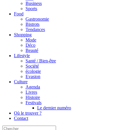
Business
Sports
Food
Gastronomie
Bistrots
Tendances
Shopping
Mode
Déco
Beauté
Lifestyle
Santé / Bien-être
Société
écologie
Evasion
Culture
Agenda
Livres
Histoire
Festivals
Le dernier numéro
Où le trouver ?
Contact