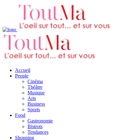
Accueil
People
Cinéma
Théâtre
Musique
Arts
Business
Sports
Food
Gastronomie
Bistrots
Tendances
Shopping