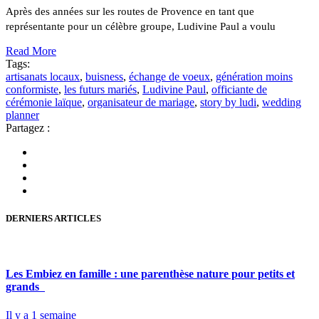
Après des années sur les routes de Provence en tant que
représentante pour un célèbre groupe, Ludivine Paul a voulu
Read More
Tags:
artisanats locaux
,
buisness
,
échange de voeux
,
génération moins
conformiste
,
les futurs mariés
,
Ludivine Paul
,
officiante de
cérémonie laïque
,
organisateur de mariage
,
story by ludi
,
wedding
planner
Partagez :
DERNIERS ARTICLES
Les Embiez en famille : une parenthèse nature pour petits et
grands
Il y a 1 semaine