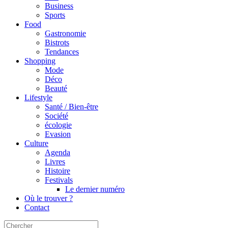
Business
Sports
Food
Gastronomie
Bistrots
Tendances
Shopping
Mode
Déco
Beauté
Lifestyle
Santé / Bien-être
Société
écologie
Evasion
Culture
Agenda
Livres
Histoire
Festivals
Le dernier numéro
Où le trouver ?
Contact