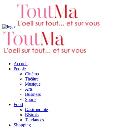
Accueil
People
Cinéma
Théâtre
Musique
Arts
Business
Sports
Food
Gastronomie
Bistrots
Tendances
Shopping