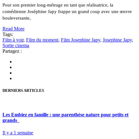
Pour son premier long-métrage en tant que réalisatrice, la
comédienne Joséphine Japy frappe un grand coup avec une œuvre
bouleversante,
Read More
Tags:
Film à voir
,
Film du moment
,
Film Josephine Japy
,
Josephine Japy
,
Sortie cinema
Partagez :
DERNIERS ARTICLES
Les Embiez en famille : une parenthèse nature pour petits et
grands
Il y a 1 semaine