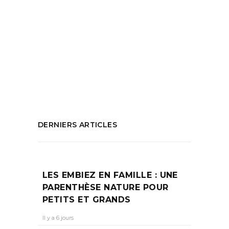
Exposition art contemporain
,
Exposition de
l'été
,
Exposition du moment
,
Exposition
Martha Wilson
,
Frac Sud
,
Hamish Fulton
,
que faire à marseille
,
Rencontre avec le
Frac
PARTAGEZ :
DERNIERS ARTICLES
LES EMBIEZ EN FAMILLE : UNE
PARENTHÈSE NATURE POUR
PETITS ET GRANDS
Il y a 6 jours