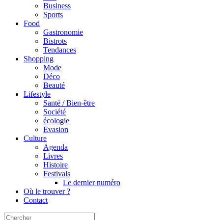
Business
Sports
Food
Gastronomie
Bistrots
Tendances
Shopping
Mode
Déco
Beauté
Lifestyle
Santé / Bien-être
Société
écologie
Evasion
Culture
Agenda
Livres
Histoire
Festivals
Le dernier numéro
Où le trouver ?
Contact