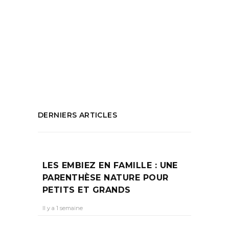
2022
,
Que faire à Aix en Provence
,
Que
faire à Avignon
,
que faire à marseille
,
Seconde nature association
,
Zinc
association
PARTAGEZ :
DERNIERS ARTICLES
LES EMBIEZ EN FAMILLE : UNE
PARENTHÈSE NATURE POUR
PETITS ET GRANDS
Il y a 1 semaine