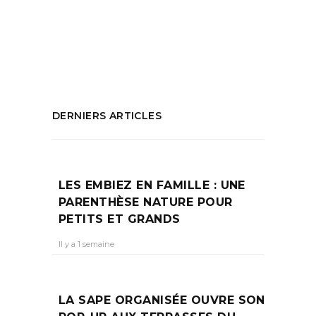
Vente champagne La Ciotat
,
Vente
spiritueux La Ciotat
PARTAGEZ :
DERNIERS ARTICLES
LES EMBIEZ EN FAMILLE : UNE
PARENTHÈSE NATURE POUR
PETITS ET GRANDS
Il y a 1 semaine
LA SAPE ORGANISÉE OUVRE SON