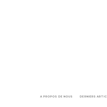
,
,
,
issus permaculture
Karité
miel
,
,
Naturopathe
Naturopathie
,
,
nourrir peau du visage
provence
,
,
retraite bien-être
rituels beauté
,
,
Saint-Rémy-de-Provence
soins
Yoga
A PROPOS DE NOUS
DERNIERS ARTIC