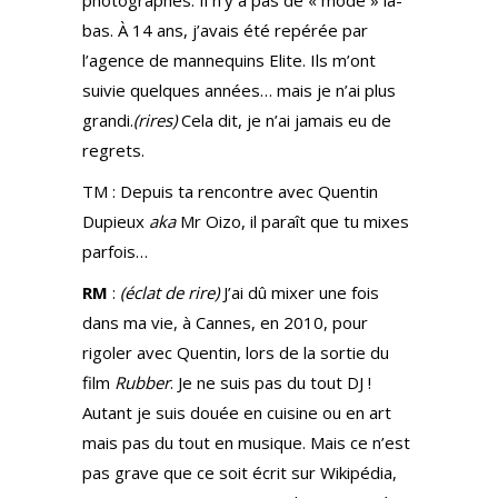
photographes. Il n’y a pas de « mode » là-
bas. À 14 ans, j’avais été repérée par
l’agence de mannequins Elite. Ils m’ont
suivie quelques années… mais je n’ai plus
grandi.
(rires)
Cela dit, je n’ai jamais eu de
regrets.
TM : Depuis ta rencontre avec Quentin
Dupieux
aka
Mr Oizo, il paraît que tu mixes
parfois…
RM
:
(éclat de rire)
J’ai dû mixer une fois
dans ma vie, à Cannes, en 2010, pour
rigoler avec Quentin, lors de la sortie du
film
Rubber
. Je ne suis pas du tout DJ !
Autant je suis douée en cuisine ou en art
mais pas du tout en musique. Mais ce n’est
pas grave que ce soit écrit sur Wikipédia,