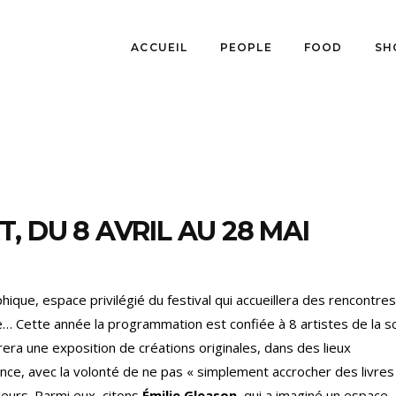
ACCUEIL
PEOPLE
FOOD
SH
, DU 8 AVRIL AU 28 MAI
hique, espace privilégié du festival qui accueillera des rencontre
e… Cette année la programmation est confiée à 8 artistes de la s
rera une exposition de créations originales, dans des lieux
ce, avec la volonté de ne pas « simplement accrocher des livres
leurs. Parmi eux, citons
Émilie Gleason
, qui a imaginé un espace