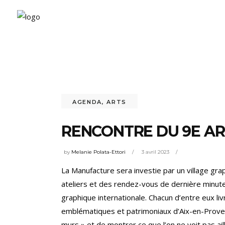
AGENDA
,
ARTS
RENCONTRE DU 9E ART
by
Melanie Polata-Ettori
3 avril 2023
La Manufacture sera investie par un village grap
ateliers et des rendez-vous de dernière minut
graphique internationale. Chacun d’entre eux liv
emblématiques et patrimoniaux d’Aix-en-Proven
murs » et de montrer ce que l’on ne voit pas ail