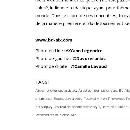
coloré, ludique et didactique, ayant pour thèm
monde. Dans le cadre de ces rencontres, trois j
de la matière première et du détournement ser
www.bd-aix.com
Photo en Une : ©
Yann Legendre
Photo de gauche : ©
Davorvrankic
Photo de droite : ©
Camille Lavaud
TAGS:
,
,
,
Aix en provence
artistes
Artistes internationaux
Bd Aix
,
,
,
originales
Exposition à voir
Festival Aix en Provence
Fe
,
,
artistique
Festival de bande dessinée
Que faire à Aix en
Rencontres du 9ème Art