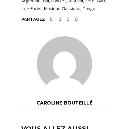
Argentine
,
Bal
,
concert
,
festival
,
Fête
,
Gard
,
Julie Fuchs
,
Musique Classique
,
Tango
PARTAGEZ :
CAROLINE BOUTEILLÉ
VOUS ALLEZ AUSSI