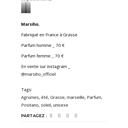
©
©
Jenny
Jenny
Marsiho
,
Lazza
Lazza
Fabriqué en France à Grasse
Parfum homme _ 70 €
Parfum femme _ 70 €
En vente sur instagram _
@marsiho_officiel
Tags:
Agrumes
,
été
,
Grasse
,
marseille
,
Parfum
,
Positano
,
soleil
,
unisexe
PARTAGEZ :