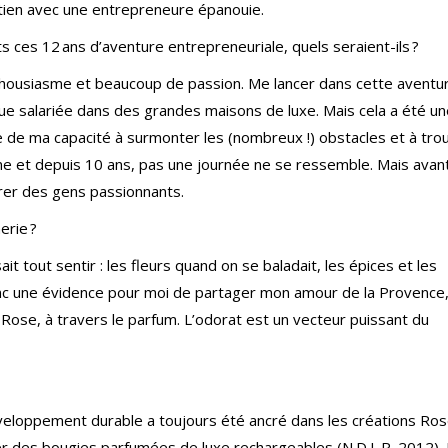
tien avec une entrepreneure épanouie.
s ces 12 ans d’aventure entrepreneuriale, quels seraient-ils ?
enthousiasme et beaucoup de passion. Me lancer dans cette aventu
que salariée dans des grandes maisons de luxe. Mais cela a été u
 de ma capacité à surmonter les (nombreux !) obstacles et à tro
tine et depuis 10 ans, pas une journée ne se ressemble. Mais avan
ntrer des gens passionnants.
merie ?
t tout sentir : les fleurs quand on se baladait, les épices et les
donc une évidence pour moi de partager mon amour de la Provence,
ose, à travers le parfum. L’odorat est un vecteur puissant du
veloppement durable a toujours été ancré dans les créations Ros
r des bougies parfumées de luxe rechargeables (N.D.L.R. 2012).