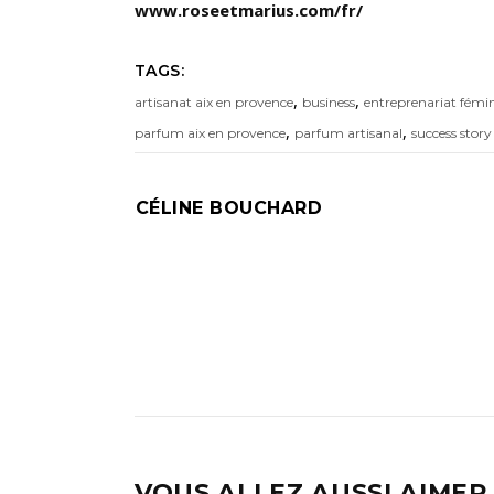
www.roseetmarius.com/fr/
TAGS:
,
,
artisanat aix en provence
business
entreprenariat fémi
,
,
parfum aix en provence
parfum artisanal
success story
CÉLINE BOUCHARD
VOUS ALLEZ AUSSI AIMER