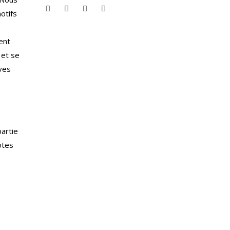
otifs
ent
 et se
ives
partie
otes