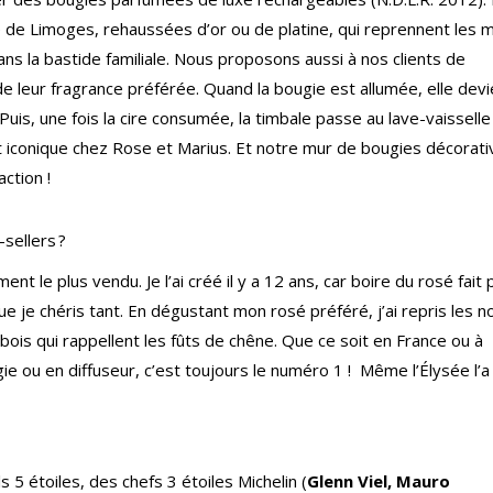
e de Limoges, rehaussées d’or ou de platine, qui reprennent les m
ans la bastide familiale. Nous proposons aussi à nos clients de
e leur fragrance préférée. Quand la bougie est allumée, elle devi
! Puis, une fois la cire consumée, la timbale passe au lave-vaisselle
uit iconique chez Rose et Marius. Et notre mur de bougies décorat
action !
-sellers ?
t le plus vendu. Je l’ai créé il y a 12 ans, car boire du rosé fait 
e je chéris tant. En dégustant mon rosé préféré, j’ai repris les n
e bois qui rappellent les fûts de chêne. Que ce soit en France ou à
ie ou en diffuseur, c’est toujours le numéro 1 ! Même l’Élysée l’a
 5 étoiles, des chefs 3 étoiles Michelin (
Glenn Viel, Mauro