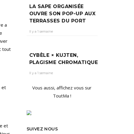
LA SAPE ORGANISÉE
OUVRE SON POP-UP AUX
TERRASSES DU PORT
re a
Il y a 1 semaine
ne
uver
t tout
CYBÈLE × KUJTEN,
PLAGISME CHROMATIQUE
Il y a 1 semaine
 et
Vous aussi, affichez vous sur
ToutMa !
e et
SUIVEZ NOUS
 Nous