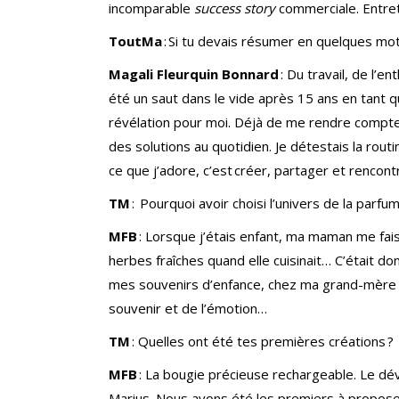
incomparable
success story
commerciale. Entre
ToutMa
: Si tu devais résumer en quelques mot
Magali Fleurquin Bonnard
: Du travail, de l’
été un saut dans le vide après 15 ans en tant 
révélation pour moi. Déjà de me rendre compte
des solutions au quotidien. Je détestais la rou
ce que j’adore, c’est créer, partager et renco
TM
: Pourquoi avoir choisi l’univers de la parfu
MFB
: Lorsque j’étais enfant, ma maman me faisai
herbes fraîches quand elle cuisinait… C’était 
mes souvenirs d’enfance, chez ma grand-mère R
souvenir et de l’émotion…
TM
: Quelles ont été tes premières créations ?
MFB
: La bougie précieuse rechargeable. Le dé
Marius. Nous avons été les premiers à propose