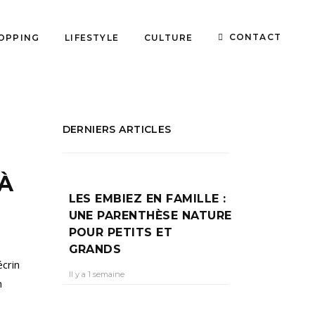
CONTACT
OPPING
LIFESTYLE
CULTURE
DERNIERS ARTICLES
 À
LES EMBIEZ EN FAMILLE :
UNE PARENTHÈSE NATURE
POUR PETITS ET
GRANDS
écrin
Il y a 1 semaine
n