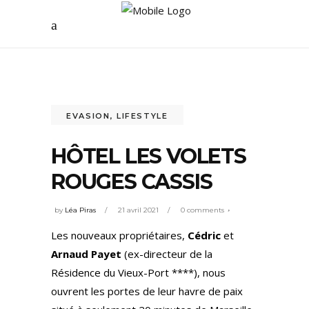
EVASION
,
LIFESTYLE
HÔTEL LES VOLETS
ROUGES CASSIS
by
Léa Piras
21 avril 2021
0 comments
Les nouveaux propriétaires,
Cédric
et
Arnaud Payet
(ex-directeur de la
Résidence du Vieux-Port ****), nous
ouvrent les portes de leur havre de paix