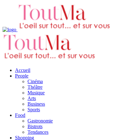
Accueil
People
Cinéma
Théâtre
Musique
Arts
Business
Sports
Food
Gastronomie
Bistrots
Tendances
Shopping