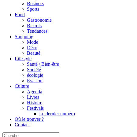
Business
Sports
Food
Gastronomie
Bistrots
Tendances
Shopping
Mode
Déco
Beauté
Lifestyle
Santé / Bien-être
Société
écologie
Evasion
Culture
Agenda
Livres
Histoire
Festivals
Le dernier numéro
Où le trouver ?
Contact