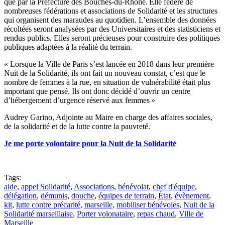
que par la Préfecture des Bouches-du-Rhône. Elle fédère de
nombreuses fédérations et associations de Solidarité et les structures
qui organisent des maraudes au quotidien. L’ensemble des données
récoltées seront analysées par des Universitaires et des statisticiens et
rendus publics. Elles seront précieuses pour construire des politiques
publiques adaptées à la réalité du terrain.
« Lorsque la Ville de Paris s’est lancée en 2018 dans leur première
Nuit de la Solidarité, ils ont fait un nouveau constat, c’est que le
nombre de femmes à la rue, en situation de vulnérabilité était plus
important que pensé. Ils ont donc décidé d’ouvrir un centre
d’hébergement d’urgence réservé aux femmes »
Audrey Garino, Adjointe au Maire en charge des affaires sociales,
de la solidarité et de la lutte contre la pauvreté.
Je me porte volontaire pour la Nuit de la Solidarité
Tags:
aide
,
appel Solidarité
,
Associations
,
bénévolat
,
chef d'équipe
,
délégation
,
démunis
,
douche
,
équipes de terrain
,
État
,
évènement
,
kit
,
lutte contre précarité
,
marseille
,
mobiliser bénévoles
,
Nuit de la
Solidarité marseillaise
,
Porter volonataire
,
repas chaud
,
Ville de
Marseille