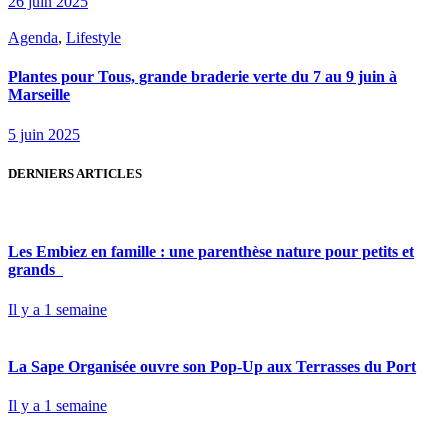
26 juin 2025
Agenda
,
Lifestyle
Plantes pour Tous, grande braderie verte du 7 au 9 juin à
Marseille
5 juin 2025
DERNIERS ARTICLES
Les Embiez en famille : une parenthèse nature pour petits et
grands
Il y a 1 semaine
La Sape Organisée ouvre son Pop-Up aux Terrasses du Port
Il y a 1 semaine