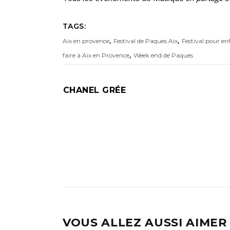
TAGS:
,
,
Aix en provence
Festival de Paques Aix
Festival pour en
,
faire à Aix en Provence
Week end de Paques
CHANEL GRÉE
VOUS ALLEZ AUSSI AIMER