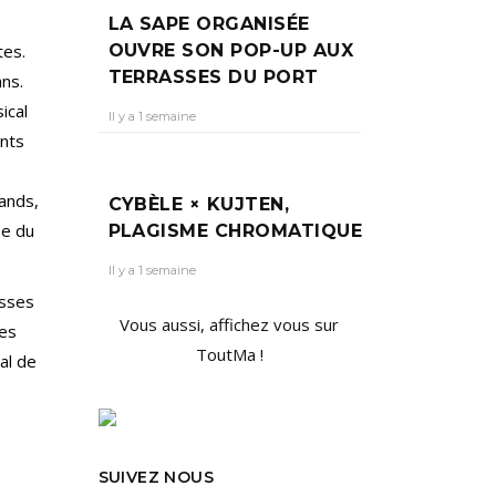
LA SAPE ORGANISÉE
OUVRE SON POP-UP AUX
tes.
TERRASSES DU PORT
ans.
ical
Il y a 1 semaine
ants
ands,
CYBÈLE × KUJTEN,
ue du
PLAGISME CHROMATIQUE
Il y a 1 semaine
asses
Vous aussi, affichez vous sur
les
ToutMa !
al de
SUIVEZ NOUS