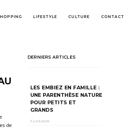
SHOPPING
LIFESTYLE
CULTURE
CONTACT
DERNIERS ARTICLES
’AU
LES EMBIEZ EN FAMILLE :
UNE PARENTHÈSE NATURE
POUR PETITS ET
GRANDS
e
Il y a 6 jours
les de