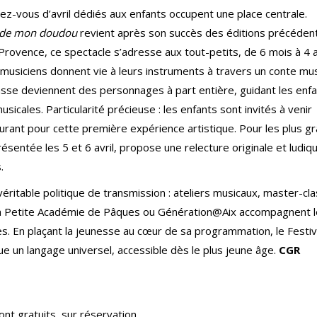
ez-vous d’avril dédiés aux enfants occupent une place centrale.
t de mon doudou
revient après son succès des éditions précéden
n-Provence, ce spectacle s’adresse aux tout-petits, de 6 mois à 4 
usiciens donnent vie à leurs instruments à travers un conte mus
ebasse deviennent des personnages à part entière, guidant les enf
ales. Particularité précieuse : les enfants sont invités à venir
nt pour cette première expérience artistique. Pour les plus gr
ésentée les 5 et 6 avril, propose une relecture originale et ludiq
.
véritable politique de transmission : ateliers musicaux, master-cl
 la Petite Académie de Pâques ou Génération@Aix accompagnent 
ces. En plaçant la jeunesse au cœur de sa programmation, le Festiv
ue un langage universel, accessible dès le plus jeune âge.
CGR
ont gratuits, sur réservation.