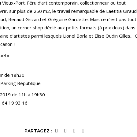
u Vieux-Port. Féru d’art contemporain, collectionneur ou tout
ir, sur plus de 250 m2, le travail remarquable de Laëtitia Giraud
ud, Renaud Grizard et Grégoire Gardette. Mais ce n’est pas tout 
ion, un corner shop dédié aux petits formats (à prix doux) dans
ine d’artistes parmi lesquels Lionel Borla et Elise Oudin Gilles… 
 canon !
oël »
ir de 18h30
 Parking République
 2019 de 11h à 19h30.
6 64 19 93 16
PARTAGEZ :