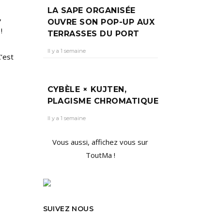
LA SAPE ORGANISÉE
,
OUVRE SON POP-UP AUX
!
TERRASSES DU PORT
Il y a 1 semaine
C’est
CYBÈLE × KUJTEN,
PLAGISME CHROMATIQUE
Il y a 1 semaine
Vous aussi, affichez vous sur
ToutMa !
SUIVEZ NOUS