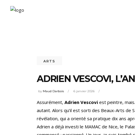
ARTS
ADRIEN VESCOVI, L’A
by
Maud Darbois
6 janvier 2026
Assurément,
Adrien Vescovi
est peintre, mais
autant. Alors qu’il est sorti des Beaux-Arts d
révélation, qui a orienté sa pratique dix ans apr
Adrien a déjà investi le MAMAC de Nice, le Palais
commencé : passionné. Un jour, je suis tombé su