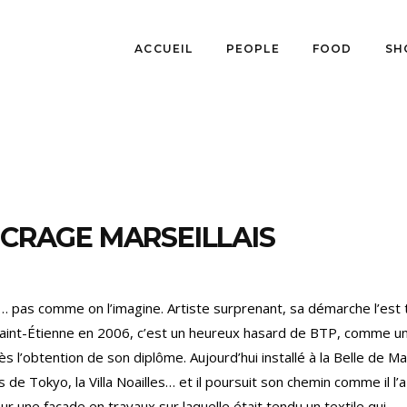
ACCUEIL
PEOPLE
FOOD
SH
NCRAGE MARSEILLAIS
… pas comme on l’imagine. Artiste surprenant, sa démarche l’est 
e Saint-Étienne en 2006, c’est un heureux hasard de BTP, comme u
ès l’obtention de son diplôme. Aujourd’hui installé à la Belle de Ma
 de Tokyo, la Villa Noailles… et il poursuit son chemin comme il l’a
r une façade en travaux sur laquelle était tendu un textile qui