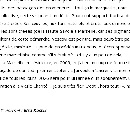
fitis, des passages des promeneurs… tout ça le marquait », nous
llective, cette vision est un déclic. Pour tout support, il utilise d
ère à créer. Ses œuvres, aux tons naturels et bruts, aux dimensi
lles sont créées (de la Haute-Savoie à Marseille, car ses pigmen
ltent de cette démarche. Vescovi est peintre, mais peut-être pa
gétale, minérale… il joue de procédés inattendus, et écoresponsa
ène marseillaise comme s’il y était né… et il y a un peu de cela,
s à Marseille en résidence, en 2009, et j’ai eu un coup de foudre f
açade de son tout premier atelier : « J’ai voulu m’ancrer vraiment 
ail de tous les jours. 2026 sera pour lui l’année d’un adoubement, 
ion à la Vieille Charité. « Je suis très fier. C’est… hors tout ! », 
© Portrait :
Elsa Kostic