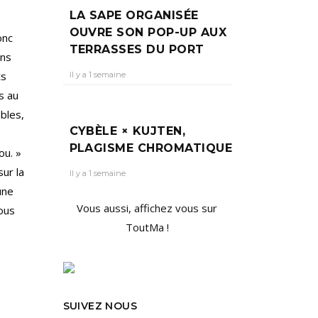
LA SAPE ORGANISÉE
OUVRE SON POP-UP AUX
onc
TERRASSES DU PORT
ons
ts
Il y a 1 semaine
s au
bles,
CYBÈLE × KUJTEN,
PLAGISME CHROMATIQUE
ou. »
sur la
Il y a 1 semaine
une
Vous aussi, affichez vous sur
nous
ToutMa !
SUIVEZ NOUS