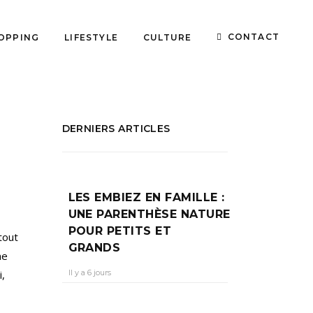
CONTACT
OPPING
LIFESTYLE
CULTURE
DERNIERS ARTICLES
LES EMBIEZ EN FAMILLE :
UNE PARENTHÈSE NATURE
POUR PETITS ET
tout
GRANDS
ne
Il y a 6 jours
i,