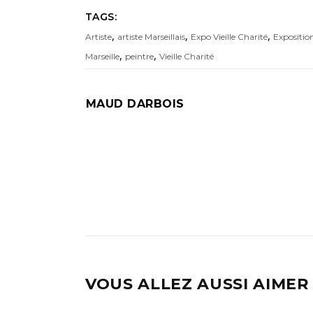
TAGS:
,
,
,
Artiste
artiste Marseillais
Expo Vieille Charité
Expositio
,
,
Marseille
peintre
Vieille Charité
MAUD DARBOIS
VOUS ALLEZ AUSSI AIMER