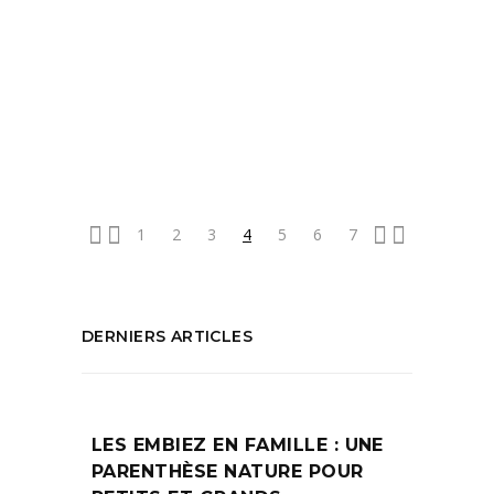
pièces sont issues de la
READ MORE
Tags:
Archive
PARTAGEZ :
1
2
3
4
5
6
7
DERNIERS ARTICLES
LES EMBIEZ EN FAMILLE : UNE
PARENTHÈSE NATURE POUR