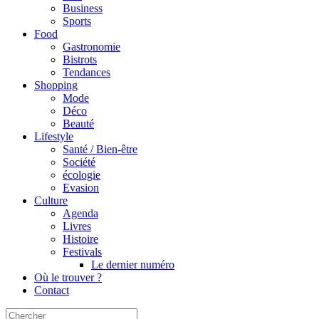
Business
Sports
Food
Gastronomie
Bistrots
Tendances
Shopping
Mode
Déco
Beauté
Lifestyle
Santé / Bien-être
Société
écologie
Evasion
Culture
Agenda
Livres
Histoire
Festivals
Le dernier numéro
Où le trouver ?
Contact