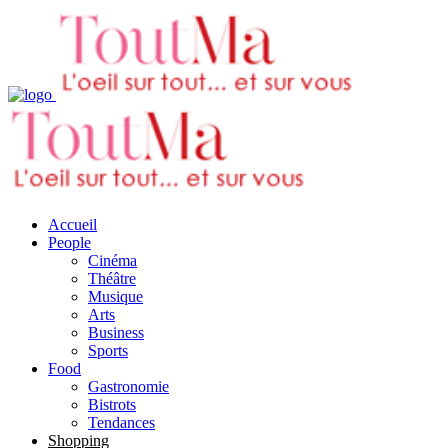
Accueil
People
Cinéma
Théâtre
Musique
Arts
Business
Sports
Food
Gastronomie
Bistrots
Tendances
Shopping