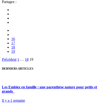
Partagez :
16
17
18
19
Pagination
Précédent
1
…
18
19
des
DERNIERS ARTICLES
publications
Les Embiez en famille : une parenthèse nature pour petits et
grands
Il y a 1 semaine