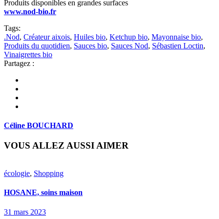
Produits disponibles en grandes surfaces
www.nod-bio.fr
Tags:
.Nod
,
Créateur aixois
,
Huiles bio
,
Ketchup bio
,
Mayonnaise bio
,
Produits du quotidien
,
Sauces bio
,
Sauces Nod
,
Sébastien Loctin
,
Vinaigrettes bio
Partagez :
Céline BOUCHARD
VOUS ALLEZ AUSSI AIMER
écologie
,
Shopping
HOSANE, soins maison
31 mars 2023