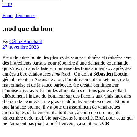
TOP
Food
,
Tendances
.nod que du bon
By
Céline Bouchard
27 novembre 2023
Plein de jolies bouteilles pleines de sauces colorées et réalisées avec
des ingrédients parfaits pour répondre à une demande gourmande
qui s’inscrit dans la liste scrupuleuse des bons aliments… après des
années à être cataloguées
junk food
! On doit à
Sébastien Loctin
,
génial inventeur Aixois de .nod, l’anoblissement du ketchup, de la
mayonnaise et de la sauce barbecue. Ce créatif bon.imenteur
s’amuse aussi avec les huiles alimentaires en tous genres, collant
allègrement l’image du bon.heur sur des flacons aux vrais faux airs
d’élixir de beauté. Car le gras est définitivement excellent. Et pour
que la sauce prenne, il y ajoute un assortiment de vinaigrettes
aromatiques où là encore il a tout bon, à coup de curcuma, de
gingembre et de miel, bio par-dessus le marché. Bref, pour ceux qui
ne l’auraient pas pigé, .nod à l’envers, ça se lit bon.
CB