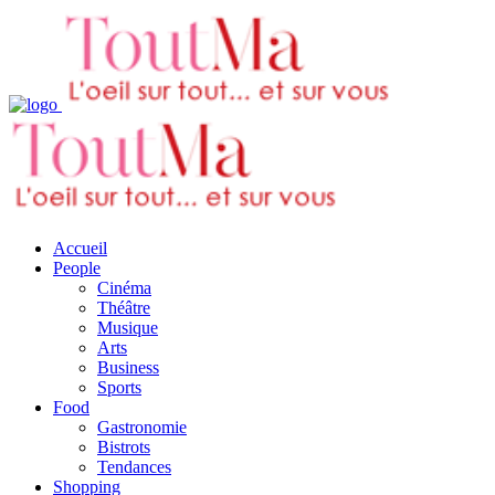
Accueil
People
Cinéma
Théâtre
Musique
Arts
Business
Sports
Food
Gastronomie
Bistrots
Tendances
Shopping