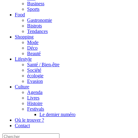
Business
Sports
Food
Gastronomie
Bistrots
Tendances
Shopping
Mode
Déco
Beauté
Lifestyle
Santé / Bien-être
Société
écologie
Evasion
Culture
Agenda
Livres
Histoire
Festivals
Le dernier numéro
Où le trouver ?
Contact