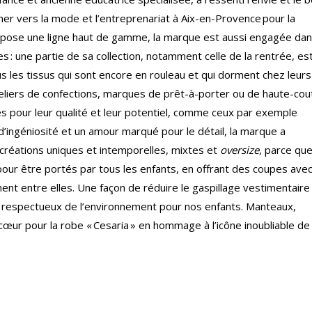
r vers la mode et l’entreprenariat à Aix-en-Provence pour la
ropose une ligne haut de gamme, la marque est aussi engagée dan
: une partie de sa collection, notamment celle de la rentrée, es
tous les tissus qui sont encore en rouleau et qui dorment chez leurs
ateliers de confections, marques de prêt-à-porter ou de haute-cou
s pour leur qualité et leur potentiel, comme ceux par exemple
ingéniosité et un amour marqué pour le détail, la marque a
 créations uniques et intemporelles, mixtes et
oversize
, parce qu
pour être portés par tous les enfants, en offrant des coupes ave
ent entre elles. Une façon de réduire le gaspillage vestimentaire
t respectueux de l’environnement pour nos enfants. Manteaux,
œur pour la robe « Cesaria » en hommage à l’icône inoubliable de 