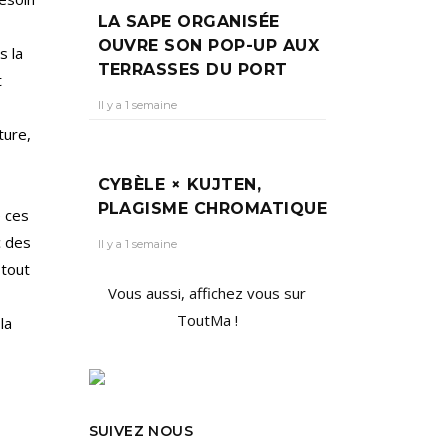
LA SAPE ORGANISÉE
OUVRE SON POP-UP AUX
s la
TERRASSES DU PORT
t
Il y a 1 semaine
ture,
CYBÈLE × KUJTEN,
PLAGISME CHROMATIQUE
e ces
c des
Il y a 1 semaine
 tout
Vous aussi, affichez vous sur
ToutMa !
la
SUIVEZ NOUS