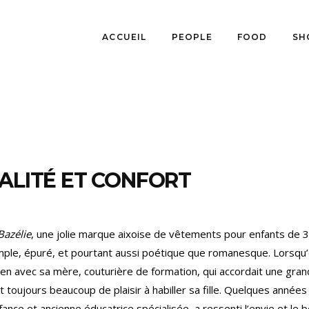
ACCUEIL
PEOPLE
FOOD
SH
UALITÉ ET CONFORT
Bazélie
, une jolie marque aixoise de vêtements pour enfants de 3
imple, épuré, et pourtant aussi poétique que romanesque. Lorsqu’
 lien avec sa mère, couturière de formation, qui accordait une gra
 toujours beaucoup de plaisir à habiller sa fille. Quelques années
ance et ancienne éducatrice spécialisée, a ressenti l’envie et le 