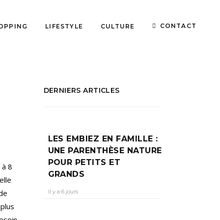
CONTACT
OPPING
LIFESTYLE
CULTURE
DERNIERS ARTICLES
LES EMBIEZ EN FAMILLE :
UNE PARENTHÈSE NATURE
POUR PETITS ET
 à 8
GRANDS
elle
Il y a 6 jours
nde
 plus
besoin