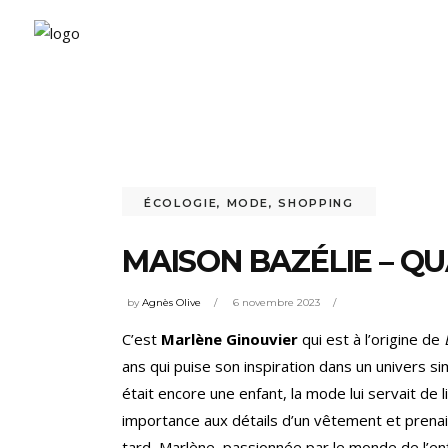
ÉCOLOGIE
,
MODE
,
SHOPPING
MAISON BAZÉLIE – Q
by
Agnès Olive
6 novembre 2023
C’est
Marlène Ginouvier
qui est à l’origine de
ans qui puise son inspiration dans un univers s
était encore une enfant, la mode lui servait de
importance aux détails d’un vêtement et prenait
tard, Marlène, passionnée par le monde de l’enf