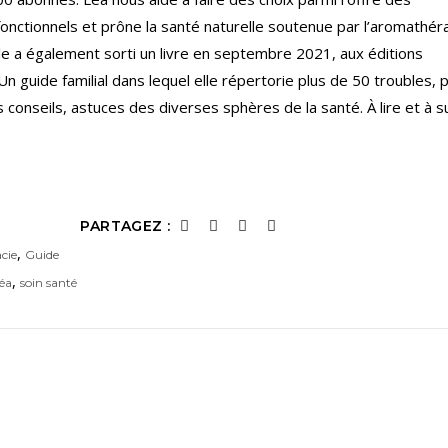
onctionnels et prône la santé naturelle soutenue par l’aromathér
Elle a également sorti un livre en septembre 2021, aux éditions
 Un guide familial dans lequel elle répertorie plus de 50 troubles, 
onseils, astuces des diverses sphères de la santé. À lire et à su
PARTAGEZ :
,
cie
Guide
,
Léa
soin santé