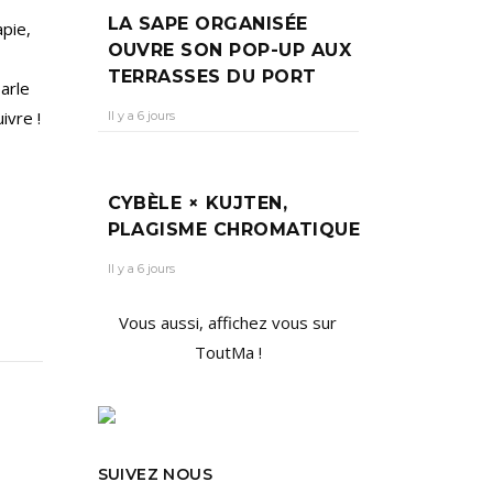
LA SAPE ORGANISÉE
apie,
OUVRE SON POP-UP AUX
TERRASSES DU PORT
parle
ivre !
Il y a 6 jours
CYBÈLE × KUJTEN,
PLAGISME CHROMATIQUE
Il y a 6 jours
Vous aussi, affichez vous sur
ToutMa !
SUIVEZ NOUS