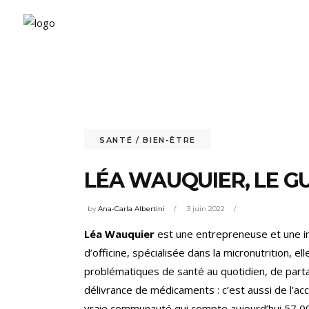
SANTÉ / BIEN-ÊTRE
LÉA WAUQUIER, LE G
by
Ana-Carla Albertini
3 juin 2022
Léa Wauquier
est une entrepreneuse et une i
d’officine, spécialisée dans la micronutrition,
problématiques de santé au quotidien, de parta
délivrance de médicaments : c’est aussi de l’acc
vraie communauté qui compte aujourd’hui 57 000