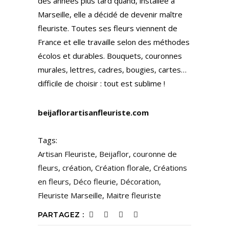
des années plus tard quand, installée à
Marseille, elle a décidé de devenir maître
fleuriste. Toutes ses fleurs viennent de
France et elle travaille selon des méthodes
écolos et durables. Bouquets, couronnes
murales, lettres, cadres, bougies, cartes…
difficile de choisir : tout est sublime !
beijaflorartisanfleuriste.com
Tags:
Artisan Fleuriste
,
Beijaflor
,
couronne de
fleurs
,
création
,
Création florale
,
Créations
en fleurs
,
Déco fleurie
,
Décoration
,
Fleuriste Marseille
,
Maitre fleuriste
PARTAGEZ :