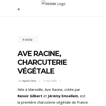
FOOD
AVE RACINE,
CHARCUTERIE
VÉGÉTALE
by
Agnès Olive
5 mai 2025
Née à Marseille, Ave Racine, créée par
Renoir Gilbert
et
Jérémy Emsellem
, est
la première charcuterie végétale de France.