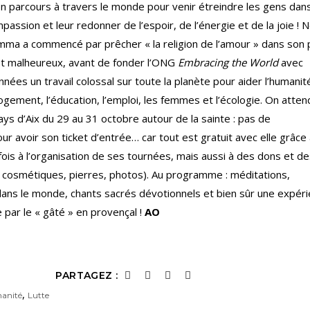
n parcours à travers le monde pour venir étreindre les gens dan
assion et leur redonner de l’espoir, de l’énergie et de la joie ! 
Amma a commencé par prêcher « la religion de l’amour » dans son
s et malheureux, avant de fonder l’ONG
Embracing the World
avec
nées un travail colossal sur toute la planète pour aider l’humanit
logement, l’éducation, l’emploi, les femmes et l’écologie. On atten
ys d’Aix du 29 au 31 octobre autour de la sainte : pas de
 pour avoir son ticket d’entrée… car tout est gratuit avec elle grâce
ois à l’organisation de ses tournées, mais aussi à des dons et d
x, cosmétiques, pierres, photos). Au programme : méditations,
 dans le monde, chants sacrés dévotionnels et bien sûr une expér
re par le « gâté » en provençal !
AO
PARTAGEZ :
,
anité
Lutte