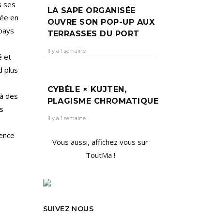
s ses
LA SAPE ORGANISÉE
Née en
OUVRE SON POP-UP AUX
 pays
TERRASSES DU PORT
Il y a 1 semaine
é et
d plus
CYBÈLE × KUJTEN,
 à des
PLAGISME CHROMATIQUE
es
Il y a 1 semaine
ience
Vous aussi, affichez vous sur
ToutMa !
SUIVEZ NOUS