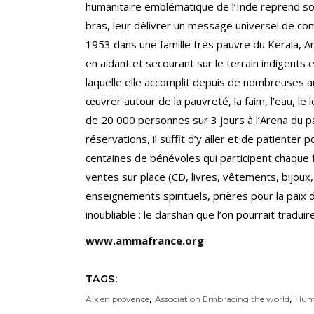
humanitaire emblématique de l’Inde reprend so
bras, leur délivrer un message universel de comp
1953 dans une famille très pauvre du Kerala, 
en aidant et secourant sur le terrain indigent
laquelle elle accomplit depuis de nombreuses an
œuvrer autour de la pauvreté, la faim, l’eau, le 
de 20 000 personnes sur 3 jours à l’Arena du pa
réservations, il suffit d’y aller et de patienter
centaines de bénévoles qui participent chaque f
ventes sur place (CD, livres, vêtements, bijou
enseignements spirituels, prières pour la paix
inoubliable : le darshan que l’on pourrait tradui
www.ammafrance.org
TAGS:
,
,
Aix en provence
Association Embracing the world
Hum